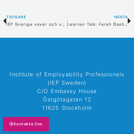
TIDIGARE
NÄSTA
IEP Sverige växer och välkomnar Burlöv som vår första medlemskommun samt Annette Ekenberg som vår första kollega i kommuners IEP styrkommitté!
Learner Talk: Farah Bashwna MIEP
Institute of Employability Professionals
(IEP Sweden)
C/O Embassy House
Östgötagatan 12
11625 Stockholm
Kontakta Oss