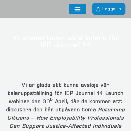
Logga in
Vi presenterar våra talare för
IEP Journal 14
Vi är glada att kunna avslöja vår
talaruppställning för IEP Journal 14 Launch
Þ
webinar den 30
April, där de kommer att
diskutera den här utgåvans tema
Returning
Citizens – How Employability Professionals
Can Support Justice-Affected Individuals