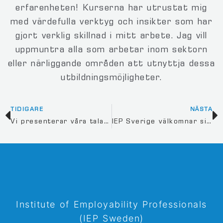
erfarenheten! Kurserna har utrustat mig
med värdefulla verktyg och insikter som har
gjort verklig skillnad i mitt arbete. Jag vill
uppmuntra alla som arbetar inom sektorn
eller närliggande områden att utnyttja dessa
utbildningsmöjligheter.
TIDIGARE
NÄSTA
Vi presenterar våra talare för IEP Journal 14
IEP Sverige välkomnar sin första individuella medlem
Institute of Employability Professionals
(IEP Sweden)