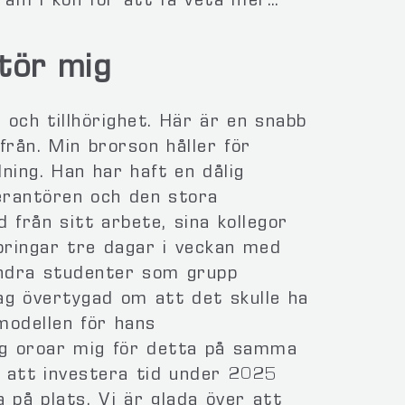
fram i kön för att få veta mer…
tör mig
och tillhörighet. Här är en snabb
från. Min brorson håller för
dning. Han har haft en dålig
verantören och den stora
 från sitt arbete, sina kollegor
lbringar tre dagar i veckan med
andra studenter som grupp
ag övertygad om att det skulle ha
modellen för hans
Jag oroar mig för detta på samma
 att investera tid under 2025
a på plats. Vi är glada över att