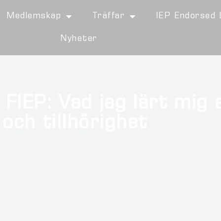
Medlemskap
Träffar
IEP Endorsed 
Nyheter
FIEP: Vad jag lärt mig 
och tillhörighet