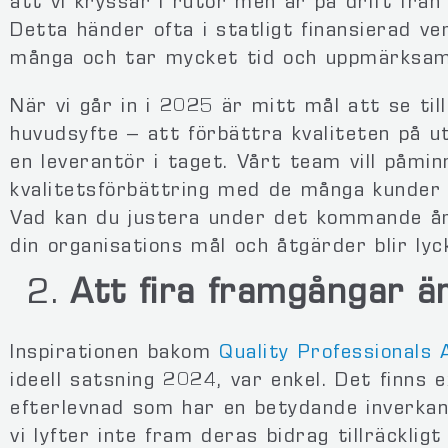
att vi kryssar i rutor men är på drift från
Detta händer ofta i statligt finansierad 
många och tar mycket tid och uppmärksamh
När vi går in i 2025 är mitt mål att se till
huvudsyfte – att förbättra kvaliteten på u
en leverantör i taget. Vårt team vill påmin
kvalitetsförbättring med de många kunder 
Vad kan du justera under det kommande åre
din organisations mål och åtgärder blir ly
Att fira framgångar är
Inspirationen bakom
Quality Professionals
ideell satsning 2024, var enkel. Det finns 
efterlevnad som har en betydande inverka
vi lyfter inte fram deras bidrag tillräckligt