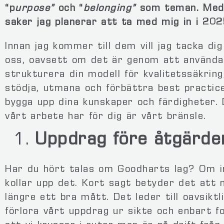
“p
urpose”
och “
belonging”
som teman. Med d
saker jag planerar att ta med mig in i 202
Innan jag kommer till dem vill jag tacka di
oss, oavsett om det är genom att använda
strukturera din modell för kvalitetssäkring
stödja, utmana och förbättra best practice
bygga upp dina kunskaper och färdigheter. 
vårt arbete har för dig är vårt bränsle.
Uppdrag före åtgärde
Har du hört talas om Goodharts lag? Om i
kollar upp det. Kort sagt betyder det att 
längre ett bra mått. Det leder till oavsik
förlora vårt uppdrag ur sikte och enbart 