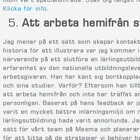
inom vårt specialområde. Ställ dig längst 
Klicka för info
.
Att arbeta hemifrån s
Jag menar på ett sätt som skapar kontakt 
historia för att illustrera var jag kommer i
närvarande på att slutföra en lärlingsutbil
erfarenhet av den nationella utbildningsle
arbetsgivaren. Han har känt sig bortkopplad
och sina studier. Varför? Eftersom han til
att arbeta hemifrån och inte har träffat 
personligen. Baserat på hans feedback är j
varit en mycket bättre inlärningsmiljö om 
lärlingsutbildning hade varit annorlunda. 
sätt för vårt team på Mesma och planerar
för att titta på de strategier vi behöver h