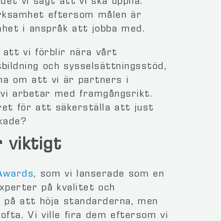
 det vi sagt att vi ska uppnå.
verksamhet eftersom målen är
et i anspråk att jobba med.
 att vi förblir nära vårt
tbildning och sysselsättningsstöd,
na om att vi är partners i
vi arbetar med framgångsrikt.
t för att säkerställa att just
ckade?
 viktigt
 Awards
, som vi lanserade som en
experter på kvalitet och
n på att höja standarderna, men
 ofta. Vi ville fira dem eftersom vi